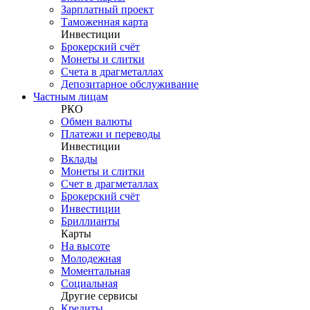
Зарплатный проект
Таможенная карта
Инвестиции
Брокерский счёт
Монеты и слитки
Счета в драгметаллах
Депозитарное обслуживание
Частным лицам
РКО
Обмен валюты
Платежи и переводы
Инвестиции
Вклады
Монеты и слитки
Счет в драгметаллах
Брокерский счёт
Инвестиции
Бриллианты
Карты
На высоте
Молодежная
Моментальная
Социальная
Другие сервисы
Кредиты