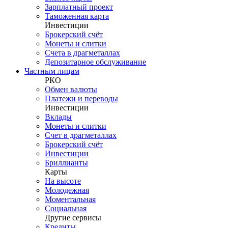
Зарплатный проект
Таможенная карта
Инвестиции
Брокерский счёт
Монеты и слитки
Счета в драгметаллах
Депозитарное обслуживание
Частным лицам
РКО
Обмен валюты
Платежи и переводы
Инвестиции
Вклады
Монеты и слитки
Счет в драгметаллах
Брокерский счёт
Инвестиции
Бриллианты
Карты
На высоте
Молодежная
Моментальная
Социальная
Другие сервисы
Кредиты