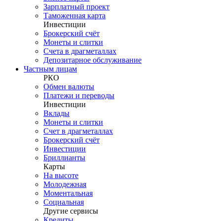
Зарплатный проект
Таможенная карта
Инвестиции
Брокерский счёт
Монеты и слитки
Счета в драгметаллах
Депозитарное обслуживание
Частным лицам
РКО
Обмен валюты
Платежи и переводы
Инвестиции
Вклады
Монеты и слитки
Счет в драгметаллах
Брокерский счёт
Инвестиции
Бриллианты
Карты
На высоте
Молодежная
Моментальная
Социальная
Другие сервисы
Кредиты