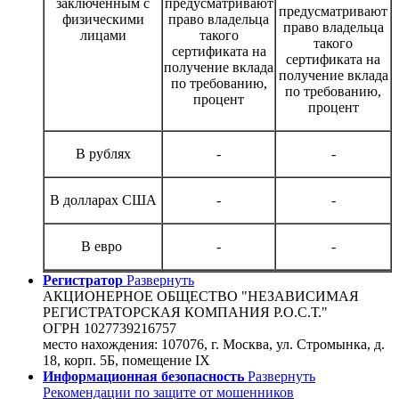
заключенным с
предусматривают
предусматривают
физическими
право владельца
право владельца
лицами
такого
такого
сертификата на
сертификата на
получение вклада
получение вклада
по требованию,
по требованию,
процент
процент
В рублях
-
-
В долларах США
-
-
В евро
-
-
Регистратор
Развернуть
АКЦИОНЕРНОЕ ОБЩЕСТВО "НЕЗАВИСИМАЯ
РЕГИСТРАТОРСКАЯ КОМПАНИЯ Р.О.С.Т."
ОГРН 1027739216757
место нахождения: 107076, г. Москва, ул. Стромынка, д.
18, корп. 5Б, помещение IX
Информационная безопасность
Развернуть
Рекомендации по защите от мошенников