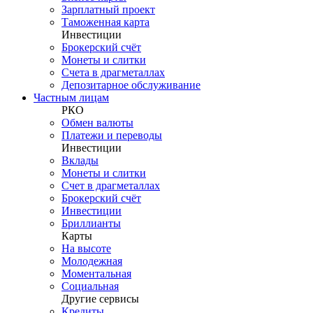
Зарплатный проект
Таможенная карта
Инвестиции
Брокерский счёт
Монеты и слитки
Счета в драгметаллах
Депозитарное обслуживание
Частным лицам
РКО
Обмен валюты
Платежи и переводы
Инвестиции
Вклады
Монеты и слитки
Счет в драгметаллах
Брокерский счёт
Инвестиции
Бриллианты
Карты
На высоте
Молодежная
Моментальная
Социальная
Другие сервисы
Кредиты