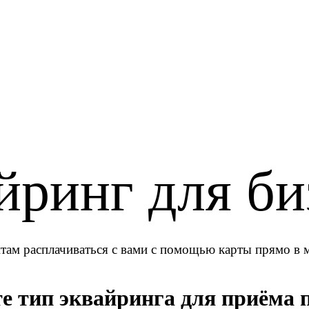
йринг для би
там расплачиваться с вами с помощью карты прямо в м
е тип эквайринга для приёма 