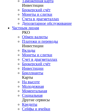
Таможенная карта
Инвестиции
Брокерский счёт
Монеты и слитки
Счета в драгметаллах
Депозитарное обслуживание
Частным лицам
РКО
Обмен валюты
Платежи и переводы
Инвестиции
Вклады
Монеты и слитки
Счет в драгметаллах
Брокерский счёт
Инвестиции
Бриллианты
Карты
На высоте
Молодежная
Моментальная
Социальная
Другие сервисы
Кредиты
Сейфы и ячейки